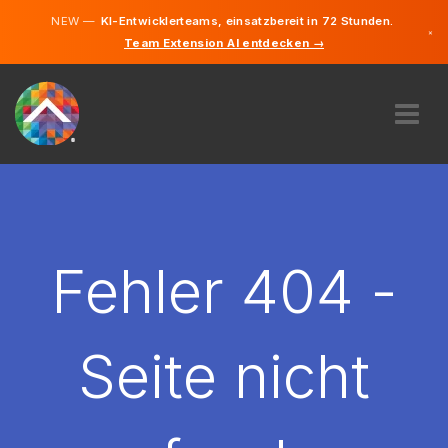
NEW —
KI-Entwicklerteams, einsatzbereit in 72 Stunden.
×
Team Extension AI entdecken →
Deutsch
Englisch
ÜBER UNS
EXPERTISE
WIE FUNKTIONIERT ES?
KARRIERE
Fehler 404 -
FINDEN
LIECHTENSTEIN
Seite nicht
DE
STARTEN SIE JETZT