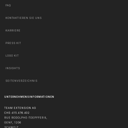
FAQ
KONTAKTIEREN SIE UNS
KARRIERE
PRESS KIT
LOGO KIT
INSIGHTS
SEITENVERZEICHNIS
UNTERNEHMENSINFORMATIONEN
TEAM EXTENSION AG
CHE-415.476.402
RUE RODOLPHE-TOEPFFER 8,
GENF
,
1206
SCHWEIZ