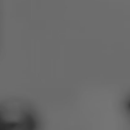
Polen
Slowenien
Vietnam