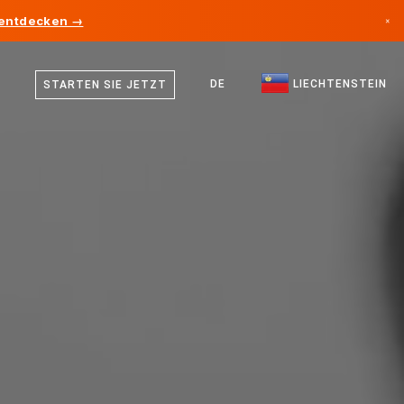
 entdecken →
×
Deutsch
Kanada
Englisch
DE
LIECHTENSTEIN
STARTEN SIE JETZT
Deutschland
Liechtenstein
Norwegen
Japan
Bulgarien
Kroatien
Litauen
Montenegro