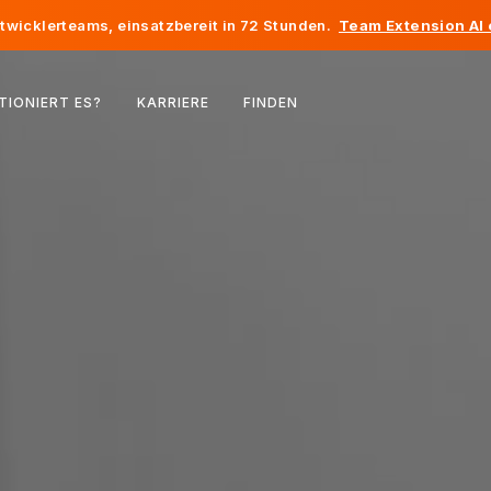
twicklerteams, einsatzbereit in 72 Stunden.
Team Extension AI
Belgien
TIONIERT ES?
KARRIERE
FINDEN
Frankreich
Irland
Niederlande
Schweiz
Vereinigte Staaten
Bosnien und Herzegowina
Estland
Lettland
Republik Moldau