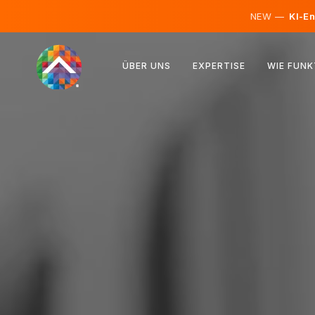
NEW —
KI-En
Österreich
ÜBER UNS
EXPERTISE
WIE FUNK
Finnland
Island
Luxemburg
Schweden
Vereinigtes Königreich
Albanien
Tschechien
Ungarn
Nordmazedonien