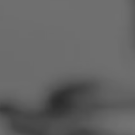
Rumänien
Slowakei