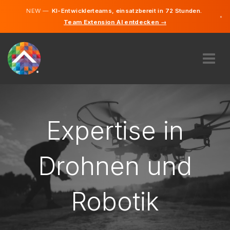
NEW —
KI-Entwicklerteams, einsatzbereit in 72 Stunden.
×
Team Extension AI entdecken →
Deutsch
Englisch
ÜBER UNS
EXPERTISE
WIE FUNKTIONIERT ES?
Expertise in
KARRIERE
FINDEN
Drohnen und
LIECHTENSTEIN
Robotik
DE
STARTEN SIE JETZT