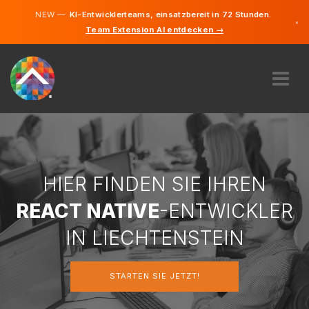
NEW —
KI-Entwicklerteams, einsatzbereit in 72 Stunden.
×
Team Extension AI entdecken →
Deutsch
Englisch
ÜBER UNS
EXPERTISE
WIE FUNKTIONIERT ES?
KARRIERE
HIER FINDEN SIE IHREN
FINDEN
REACT NATIVE
-ENTWICKLER
LIECHTENSTEIN
IN LIECHTENSTEIN
DE
STARTEN SIE JETZT!
STARTEN SIE JETZT