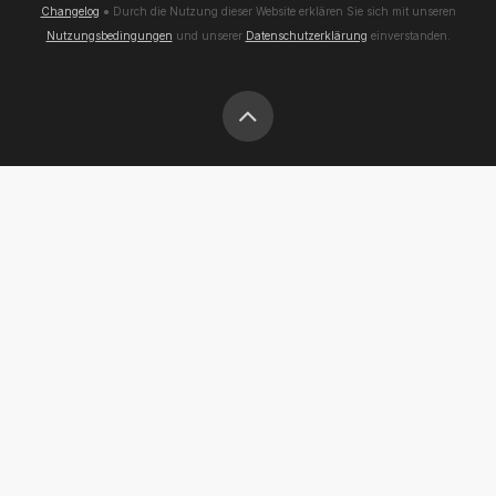
Changelog
● Durch die Nutzung dieser Website erklären Sie sich mit unseren
Nutzungsbedingungen
und unserer
Datenschutzerklärung
einverstanden.