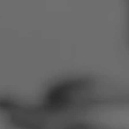
Rumänien
Slowakei