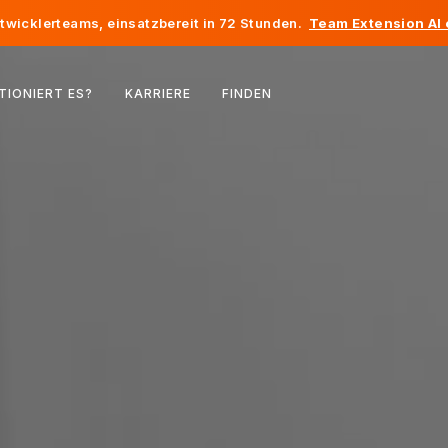
twicklerteams, einsatzbereit in 72 Stunden.
Team Extension AI
Belgien
TIONIERT ES?
KARRIERE
FINDEN
Frankreich
Irland
Niederlande
Schweiz
Vereinigte Staaten
Bosnien und Herzegowina
Estland
Lettland
Republik Moldau