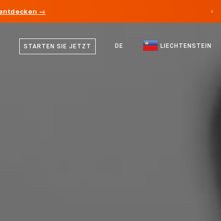
 entdecken →
×
Deutsch
Kanada
Englisch
DE
LIECHTENSTEIN
STARTEN SIE JETZT
Deutschland
Liechtenstein
Norwegen
Japan
Bulgarien
Kroatien
Litauen
Montenegro