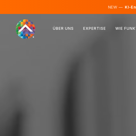
NEW —
KI-En
Österreich
ÜBER UNS
EXPERTISE
WIE FUNK
Finnland
Island
Luxemburg
Schweden
Vereinigtes Königreich
Albanien
Tschechien
Ungarn
Nordmazedonien