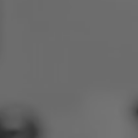
Polen
Slowenien
Vietnam