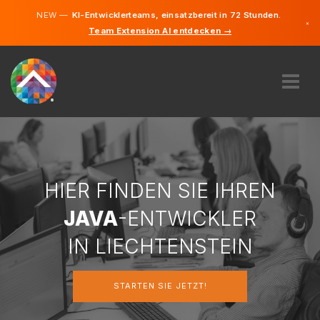
NEW —
KI-Entwicklerteams, einsatzbereit in 72 Stunden.
×
Team Extension AI entdecken →
Deutsch
Englisch
ÜBER UNS
EXPERTISE
WIE FUNKTIONIERT ES?
KARRIERE
HIER FINDEN SIE IHREN
FINDEN
JAVA
-ENTWICKLER
LIECHTENSTEIN
IN LIECHTENSTEIN
DE
STARTEN SIE JETZT!
STARTEN SIE JETZT