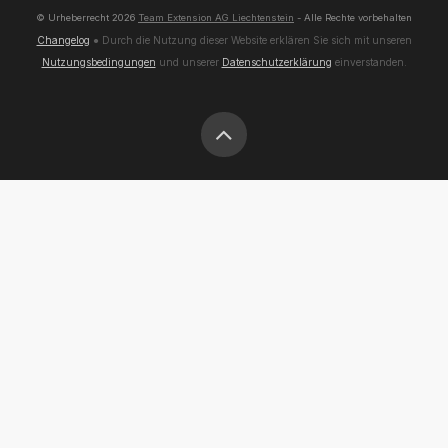
© Urheberrecht
2026
Team Extension AG Liechtenstein
- Alle Rechte vorbehalten
Changelog
● Durch die Nutzung dieser Website erklären Sie sich mit unseren
Nutzungsbedingungen
und unserer
Datenschutzerklärung
einverstanden.