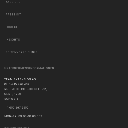
KARRIERE
PRESS KIT
LOGO KIT
INSIGHTS
SEITENVERZEICHNIS
UNTERNEHMENSINFORMATIONEN
TEAM EXTENSION AG
CHE-415.476.402
RUE RODOLPHE-TOEPFFER 8,
GENF
,
1206
SCHWEIZ
+1 650 297 6550
MON-FRI 09:00-18:00 EET