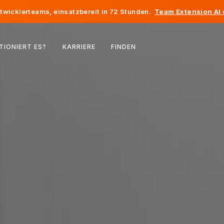
twicklerteams, einsatzbereit in 72 Stunden.
Team Extension AI
Belgien
TIONIERT ES?
KARRIERE
FINDEN
Frankreich
Irland
Niederlande
Schweiz
Vereinigte Staaten
Bosnien und Herzegowina
Estland
Lettland
Republik Moldau