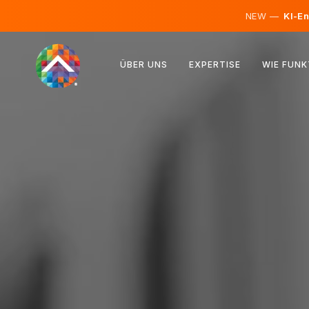
NEW —
KI-En
Österreich
ÜBER UNS
EXPERTISE
WIE FUNK
Finnland
Island
Luxemburg
Schweden
Vereinigtes Königreich
Albanien
Tschechien
Ungarn
Nordmazedonien