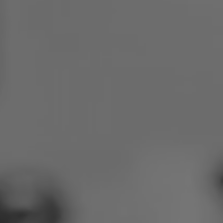
Polen
Slowenien
Vietnam