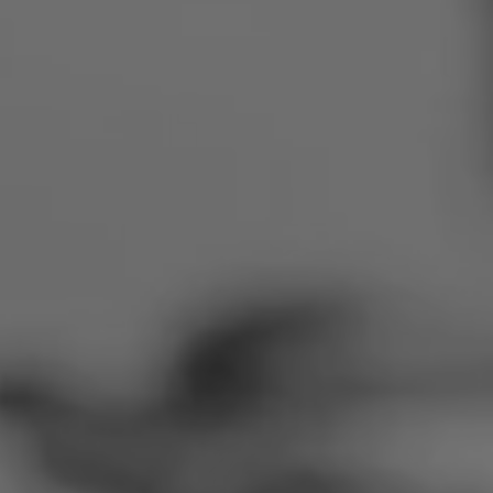
Rumänien
Slowakei