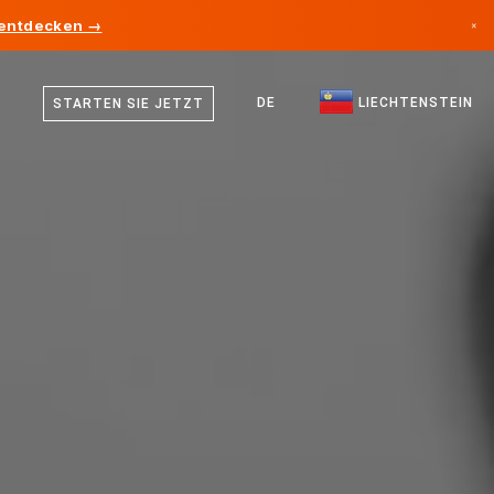
 entdecken →
×
Deutsch
Kanada
Englisch
DE
LIECHTENSTEIN
STARTEN SIE JETZT
Deutschland
Liechtenstein
Norwegen
Japan
Bulgarien
Kroatien
Litauen
Montenegro