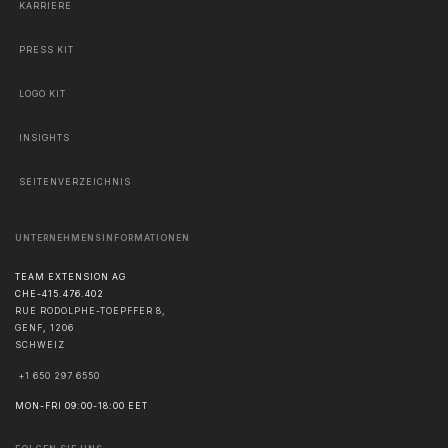
KARRIERE
PRESS KIT
LOGO KIT
INSIGHTS
SEITENVERZEICHNIS
UNTERNEHMENSINFORMATIONEN
TEAM EXTENSION AG
CHE-415.476.402
RUE RODOLPHE-TOEPFFER 8,
GENF
,
1206
SCHWEIZ
+1 650 297 6550
MON-FRI 09:00-18:00 EET