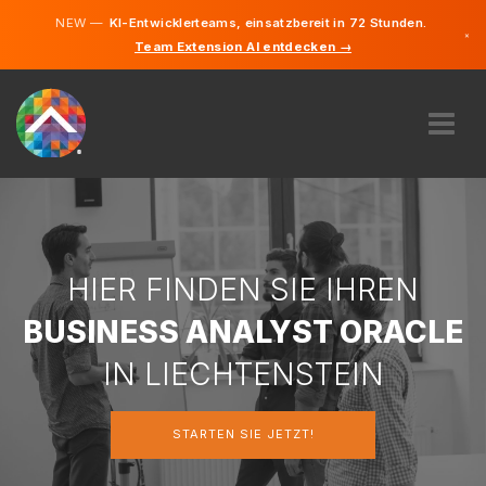
NEW —
KI-Entwicklerteams, einsatzbereit in 72 Stunden.
×
Team Extension AI entdecken →
Deutsch
Englisch
ÜBER UNS
EXPERTISE
WIE FUNKTIONIERT ES?
KARRIERE
HIER FINDEN SIE IHREN
FINDEN
BUSINESS ANALYST ORACLE
LIECHTENSTEIN
IN LIECHTENSTEIN
DE
STARTEN SIE JETZT!
STARTEN SIE JETZT