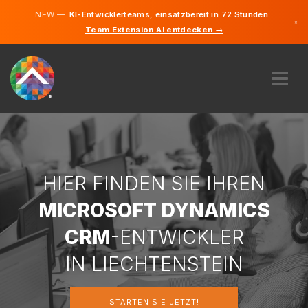
NEW —
KI-Entwicklerteams, einsatzbereit in 72 Stunden.
×
Team Extension AI entdecken →
Deutsch
Englisch
ÜBER UNS
EXPERTISE
WIE FUNKTIONIERT ES?
KARRIERE
HIER FINDEN SIE IHREN
FINDEN
MICROSOFT DYNAMICS
LIECHTENSTEIN
CRM
-ENTWICKLER
DE
IN LIECHTENSTEIN
STARTEN SIE JETZT
STARTEN SIE JETZT!