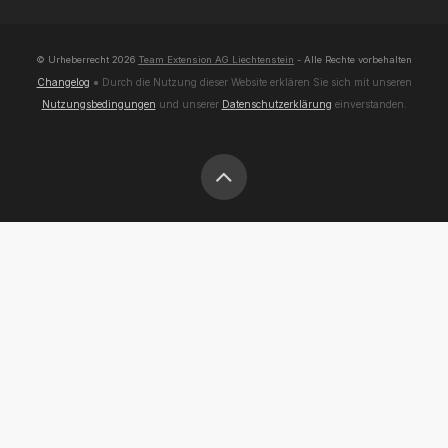
© Urheberrecht
2026
Team Extension AG Liechtenstein
- Alle Rechte vorbehalten
Changelog
● Durch die Nutzung dieser Website erklären Sie sich mit unseren
Nutzungsbedingungen
und unserer
Datenschutzerklärung
einverstanden.