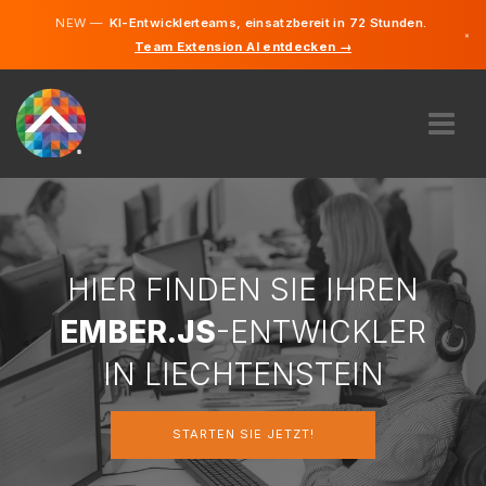
NEW —
KI-Entwicklerteams, einsatzbereit in 72 Stunden.
×
Team Extension AI entdecken →
Deutsch
Englisch
ÜBER UNS
EXPERTISE
WIE FUNKTIONIERT ES?
KARRIERE
HIER FINDEN SIE IHREN
FINDEN
EMBER.JS
-ENTWICKLER
LIECHTENSTEIN
IN LIECHTENSTEIN
DE
STARTEN SIE JETZT!
STARTEN SIE JETZT