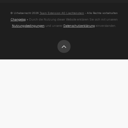
© Urheberrecht
2026
Team Extension AG Liechtenstein
- Alle Rechte vorbehalten
Changelog
● Durch die Nutzung dieser Website erklären Sie sich mit unseren
Nutzungsbedingungen
und unserer
Datenschutzerklärung
einverstanden.