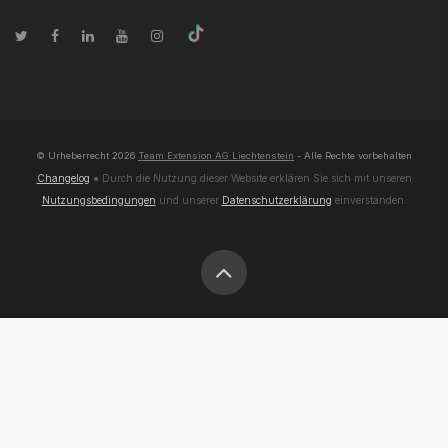
© Urheberrecht
2026
Team Extension AG Liechtenstein
- Alle Rechte vorbehalten
Changelog
● Durch die Nutzung dieser Website erklären Sie sich mit unseren
Nutzungsbedingungen
und unserer
Datenschutzerklärung
einverstanden.