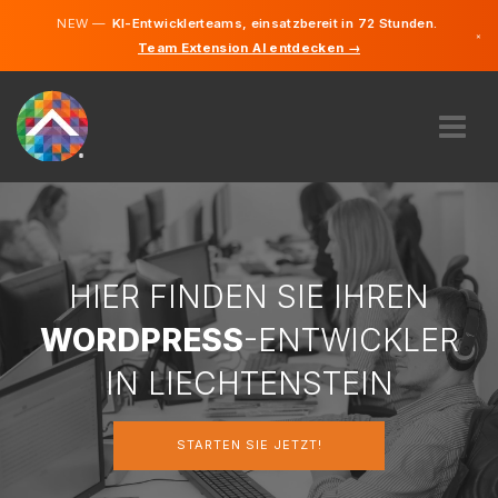
NEW —
KI-Entwicklerteams, einsatzbereit in 72 Stunden.
×
Team Extension AI entdecken →
Deutsch
Englisch
ÜBER UNS
EXPERTISE
WIE FUNKTIONIERT ES?
KARRIERE
HIER FINDEN SIE IHREN
FINDEN
WORDPRESS
-ENTWICKLER
LIECHTENSTEIN
IN LIECHTENSTEIN
DE
STARTEN SIE JETZT!
STARTEN SIE JETZT