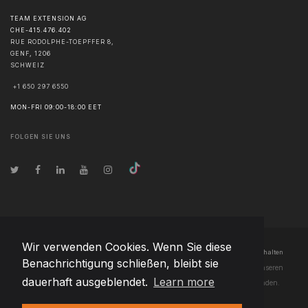
TEAM EXTENSION AG
CHE-415.476.402
RUE RODOLPHE-TOEPFFER 8,
GENF
,
1206
SCHWEIZ
+1 650 297 6550
MON-FRI 09:00-18:00 EET
FOLGEN SIE UNS
Wir verwenden Cookies. Wenn Sie diese
© Urheberrecht
2026
Team Extension AG Liechtenstein
- Alle Rechte vorbehalten
Benachrichtigung schließen, bleibt sie
Changelog
● Durch die Nutzung dieser Website erklären Sie sich mit unseren
dauerhaft ausgeblendet.
Learn more
Nutzungsbedingungen
und unserer
Datenschutzerklärung
einverstanden.