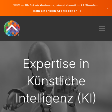
NEW —
KI-Entwicklerteams, einsatzbereit in 72 Stunden.
×
Team Extension AI entdecken →
Deutsch
Englisch
ÜBER UNS
EXPERTISE
WIE FUNKTIONIERT ES?
Expertise in
KARRIERE
FINDEN
Künstliche
LIECHTENSTEIN
Intelligenz (KI)
DE
STARTEN SIE JETZT