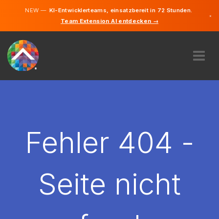
NEW —
KI-Entwicklerteams, einsatzbereit in 72 Stunden.
×
Team Extension AI entdecken →
Deutsch
Englisch
ÜBER UNS
EXPERTISE
WIE FUNKTIONIERT ES?
KARRIERE
Fehler 404 -
FINDEN
LIECHTENSTEIN
Seite nicht
DE
STARTEN SIE JETZT