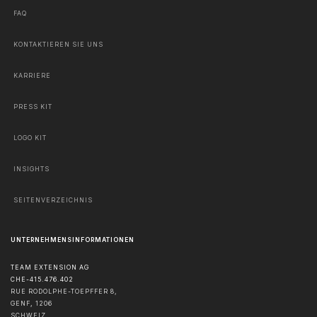
FAQ
KONTAKTIEREN SIE UNS
KARRIERE
PRESS KIT
LOGO KIT
INSIGHTS
SEITENVERZEICHNIS
UNTERNEHMENSINFORMATIONEN
TEAM EXTENSION AG
CHE-415.476.402
RUE RODOLPHE-TOEPFFER 8,
GENF
,
1206
SCHWEIZ