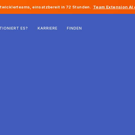
twicklerteams, einsatzbereit in 72 Stunden.
Team Extension AI
Belgien
TIONIERT ES?
KARRIERE
FINDEN
Frankreich
Irland
Niederlande
Schweiz
Vereinigte Staaten
Bosnien und Herzegowina
Estland
Lettland
Republik Moldau