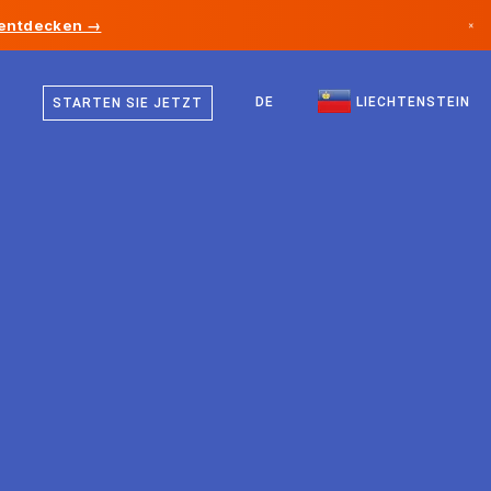
 entdecken →
×
Deutsch
Kanada
Englisch
DE
LIECHTENSTEIN
STARTEN SIE JETZT
Deutschland
Liechtenstein
Norwegen
Japan
Bulgarien
Kroatien
Litauen
Montenegro