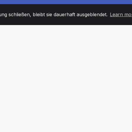
g schließen, bleibt sie dauerhaft ausgeblendet.
Learn mo
60
+36
7
TARBEITER
COUNTRIES
BÜRO