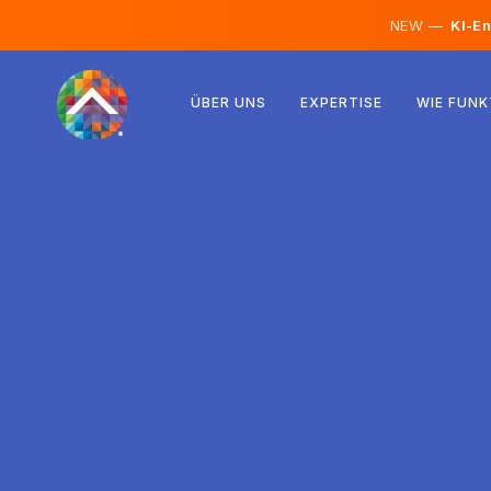
NEW —
KI-En
Österreich
ÜBER UNS
EXPERTISE
WIE FUNK
Finnland
Island
Luxemburg
Schweden
Vereinigtes Königreich
Albanien
Tschechien
Ungarn
Nordmazedonien