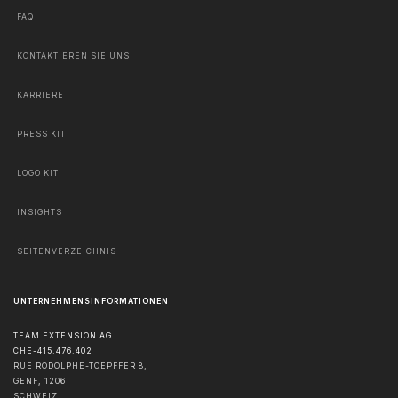
FAQ
KONTAKTIEREN SIE UNS
KARRIERE
PRESS KIT
LOGO KIT
INSIGHTS
SEITENVERZEICHNIS
UNTERNEHMENSINFORMATIONEN
TEAM EXTENSION AG
CHE-415.476.402
RUE RODOLPHE-TOEPFFER 8,
GENF
,
1206
SCHWEIZ