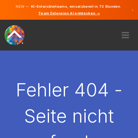
NEW —
KI-Entwicklerteams, einsatzbereit in 72 Stunden.
×
Team Extension AI entdecken →
Deutsch
Englisch
ÜBER UNS
EXPERTISE
WIE FUNKTIONIERT ES?
KARRIERE
Fehler 404 -
FINDEN
LIECHTENSTEIN
Seite nicht
DE
STARTEN SIE JETZT