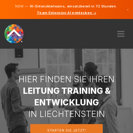
NEW —
KI-Entwicklerteams, einsatzbereit in 72 Stunden.
×
Team Extension AI entdecken →
Deutsch
Englisch
ÜBER UNS
EXPERTISE
WIE FUNKTIONIERT ES?
KARRIERE
HIER FINDEN SIE IHREN
FINDEN
LEITUNG TRAINING &
LIECHTENSTEIN
ENTWICKLUNG
DE
IN LIECHTENSTEIN
STARTEN SIE JETZT
STARTEN SIE JETZT!