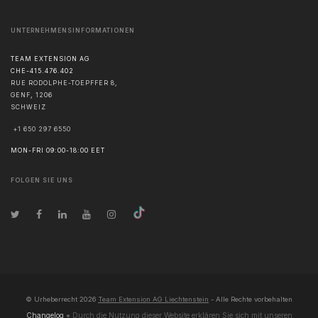
UNTERNEHMENSINFORMATIONEN
TEAM EXTENSION AG
CHE-415.476.402
RUE RODOLPHE-TOEPFFER 8,
GENF
,
1206
SCHWEIZ
+1 650 297 6550
MON-FRI 09:00-18:00 EET
FOLGEN SIE UNS
© Urheberrecht
2026
Team Extension AG Liechtenstein
- Alle Rechte vorbehalten
Changelog
● Durch die Nutzung dieser Website erklären Sie sich mit unseren