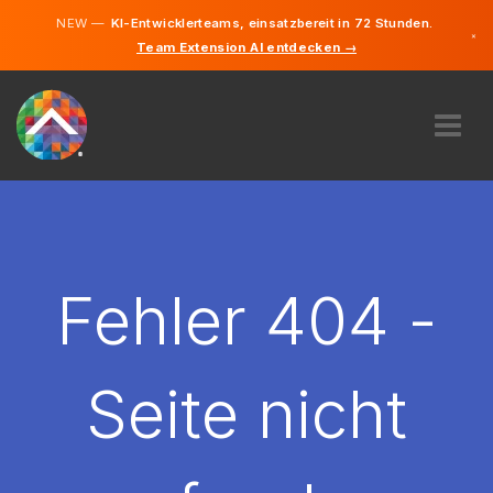
NEW —
KI-Entwicklerteams, einsatzbereit in 72 Stunden.
×
Team Extension AI entdecken →
Deutsch
Englisch
ÜBER UNS
EXPERTISE
WIE FUNKTIONIERT ES?
KARRIERE
Fehler 404 -
FINDEN
LIECHTENSTEIN
Seite nicht
DE
STARTEN SIE JETZT