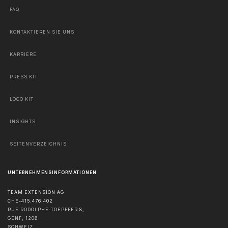
FAQ
KONTAKTIEREN SIE UNS
KARRIERE
PRESS KIT
LOGO KIT
INSIGHTS
SEITENVERZEICHNIS
UNTERNEHMENSINFORMATIONEN
TEAM EXTENSION AG
CHE-415.476.402
RUE RODOLPHE-TOEPFFER 8,
GENF
,
1206
SCHWEIZ