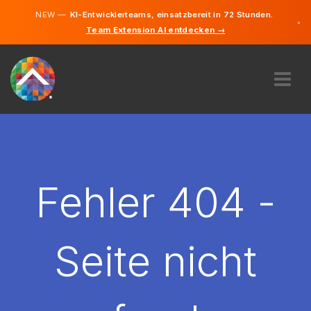
NEW —
KI-Entwicklerteams, einsatzbereit in 72 Stunden.
×
Team Extension AI entdecken →
Deutsch
Englisch
ÜBER UNS
EXPERTISE
WIE FUNKTIONIERT ES?
KARRIERE
Fehler 404 -
FINDEN
LIECHTENSTEIN
Seite nicht
DE
STARTEN SIE JETZT