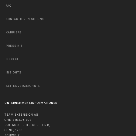
FAQ
KONTAKTIEREN SIE UNS
KARRIERE
PRESS KIT
LOGO KIT
INSIGHTS
SEITENVERZEICHNIS
UNTERNEHMENSINFORMATIONEN
TEAM EXTENSION AG
CHE-415.476.402
RUE RODOLPHE-TOEPFFER 8,
GENF
,
1206
SCHWEIZ