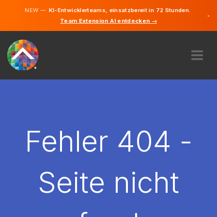
NEW —
KI-Entwicklerteams, einsatzbereit in 72 Stunden.
×
Team Extension AI entdecken →
Deutsch
Englisch
ÜBER UNS
EXPERTISE
WIE FUNKTIONIERT ES?
KARRIERE
Fehler 404 -
FINDEN
LIECHTENSTEIN
Seite nicht
DE
STARTEN SIE JETZT