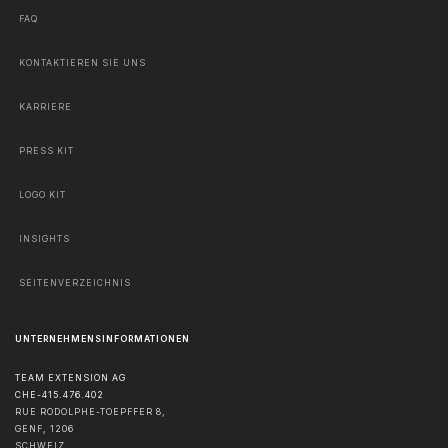
FAQ
KONTAKTIEREN SIE UNS
KARRIERE
PRESS KIT
LOGO KIT
INSIGHTS
SEITENVERZEICHNIS
UNTERNEHMENSINFORMATIONEN
TEAM EXTENSION AG
CHE-415.476.402
RUE RODOLPHE-TOEPFFER 8,
GENF
,
1206
SCHWEIZ