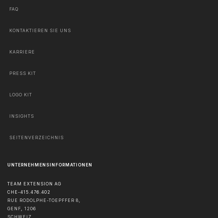
FAQ
KONTAKTIEREN SIE UNS
KARRIERE
PRESS KIT
LOGO KIT
INSIGHTS
SEITENVERZEICHNIS
UNTERNEHMENSINFORMATIONEN
TEAM EXTENSION AG
CHE-415.476.402
RUE RODOLPHE-TOEPFFER 8,
GENF
,
1206
SCHWEIZ