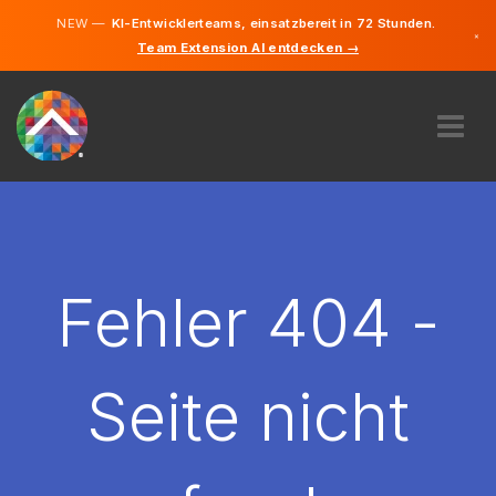
NEW —
KI-Entwicklerteams, einsatzbereit in 72 Stunden.
×
Team Extension AI entdecken →
Deutsch
Englisch
ÜBER UNS
EXPERTISE
WIE FUNKTIONIERT ES?
KARRIERE
Fehler 404 -
FINDEN
LIECHTENSTEIN
Seite nicht
DE
STARTEN SIE JETZT