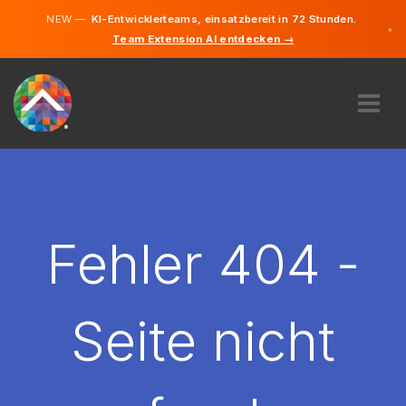
NEW —
KI-Entwicklerteams, einsatzbereit in 72 Stunden.
×
Team Extension AI entdecken →
Deutsch
Englisch
ÜBER UNS
EXPERTISE
WIE FUNKTIONIERT ES?
KARRIERE
Fehler 404 -
FINDEN
LIECHTENSTEIN
Seite nicht
DE
STARTEN SIE JETZT