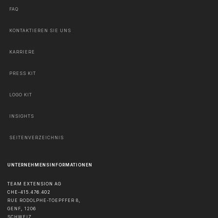
FAQ
KONTAKTIEREN SIE UNS
KARRIERE
PRESS KIT
LOGO KIT
INSIGHTS
SEITENVERZEICHNIS
UNTERNEHMENSINFORMATIONEN
TEAM EXTENSION AG
CHE-415.476.402
RUE RODOLPHE-TOEPFFER 8,
GENF
,
1206
SCHWEIZ