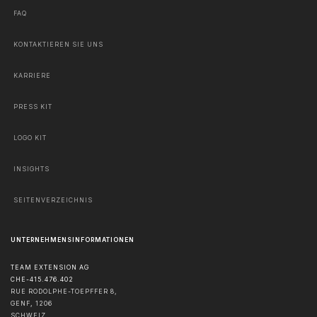
FAQ
KONTAKTIEREN SIE UNS
KARRIERE
PRESS KIT
LOGO KIT
INSIGHTS
SEITENVERZEICHNIS
UNTERNEHMENSINFORMATIONEN
TEAM EXTENSION AG
CHE-415.476.402
RUE RODOLPHE-TOEPFFER 8,
GENF
,
1206
SCHWEIZ