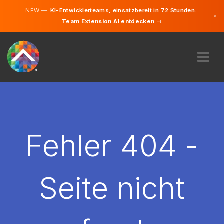
NEW —
KI-Entwicklerteams, einsatzbereit in 72 Stunden.
×
Team Extension AI entdecken →
Deutsch
Englisch
ÜBER UNS
EXPERTISE
WIE FUNKTIONIERT ES?
KARRIERE
Fehler 404 -
FINDEN
LIECHTENSTEIN
Seite nicht
DE
STARTEN SIE JETZT