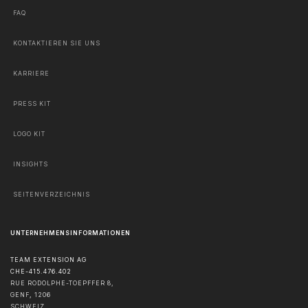
FAQ
KONTAKTIEREN SIE UNS
KARRIERE
PRESS KIT
LOGO KIT
INSIGHTS
SEITENVERZEICHNIS
UNTERNEHMENSINFORMATIONEN
TEAM EXTENSION AG
CHE-415.476.402
RUE RODOLPHE-TOEPFFER 8,
GENF
,
1206
SCHWEIZ