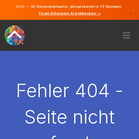
NEW —
KI-Entwicklerteams, einsatzbereit in 72 Stunden.
×
Team Extension AI entdecken →
Deutsch
Englisch
ÜBER UNS
EXPERTISE
WIE FUNKTIONIERT ES?
KARRIERE
Fehler 404 -
FINDEN
LIECHTENSTEIN
Seite nicht
DE
STARTEN SIE JETZT