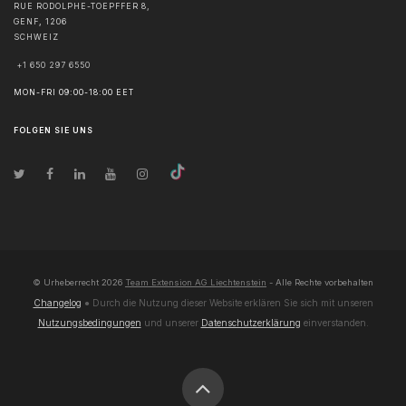
RUE RODOLPHE-TOEPFFER 8,
GENF
,
1206
SCHWEIZ
+1 650 297 6550
MON-FRI 09:00-18:00 EET
FOLGEN SIE UNS
© Urheberrecht
2026
Team Extension AG Liechtenstein
- Alle Rechte vorbehalten
Changelog
● Durch die Nutzung dieser Website erklären Sie sich mit unseren
Nutzungsbedingungen
und unserer
Datenschutzerklärung
einverstanden.