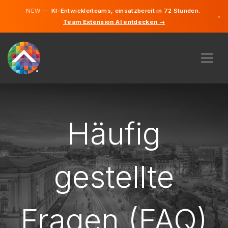
NEW —
KI-Entwicklerteams, einsatzbereit in 72 Stunden.
×
Team Extension AI entdecken →
Deutsch
Englisch
ÜBER UNS
EXPERTISE
WIE FUNKTIONIERT ES?
Häufig
KARRIERE
FINDEN
gestellte
LIECHTENSTEIN
DE
Fragen (FAQ)
STARTEN SIE JETZT