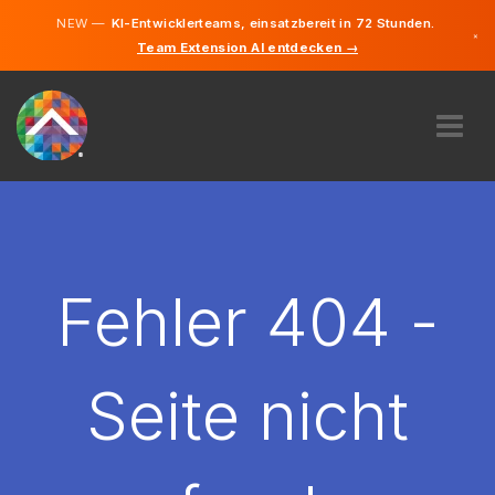
NEW —
KI-Entwicklerteams, einsatzbereit in 72 Stunden.
×
Team Extension AI entdecken →
Deutsch
Englisch
ÜBER UNS
EXPERTISE
WIE FUNKTIONIERT ES?
KARRIERE
Fehler 404 -
FINDEN
LIECHTENSTEIN
Seite nicht
DE
STARTEN SIE JETZT