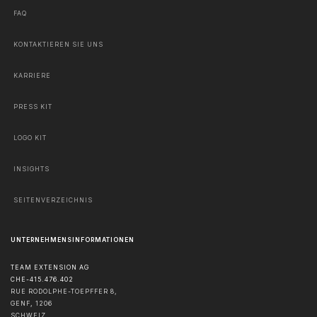
FAQ
KONTAKTIEREN SIE UNS
KARRIERE
PRESS KIT
LOGO KIT
INSIGHTS
SEITENVERZEICHNIS
UNTERNEHMENSINFORMATIONEN
TEAM EXTENSION AG
CHE-415.476.402
RUE RODOLPHE-TOEPFFER 8,
GENF
,
1206
SCHWEIZ