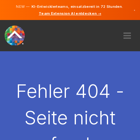
NEW —
KI-Entwicklerteams, einsatzbereit in 72 Stunden.
×
Team Extension AI entdecken →
Deutsch
Englisch
ÜBER UNS
EXPERTISE
WIE FUNKTIONIERT ES?
KARRIERE
Fehler 404 -
FINDEN
LIECHTENSTEIN
Seite nicht
DE
STARTEN SIE JETZT