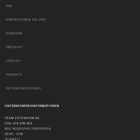
FAQ
KONTAKTIEREN SIE UNS
KARRIERE
PRESS KIT
LOGO KIT
INSIGHTS
SEITENVERZEICHNIS
UNTERNEHMENSINFORMATIONEN
TEAM EXTENSION AG
CHE-415.476.402
RUE RODOLPHE-TOEPFFER 8,
GENF
,
1206
SCHWEIZ