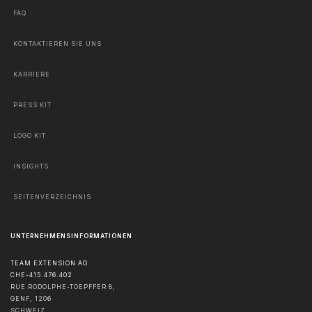
FAQ
KONTAKTIEREN SIE UNS
KARRIERE
PRESS KIT
LOGO KIT
INSIGHTS
SEITENVERZEICHNIS
UNTERNEHMENSINFORMATIONEN
TEAM EXTENSION AG
CHE-415.476.402
RUE RODOLPHE-TOEPFFER 8,
GENF
,
1206
SCHWEIZ