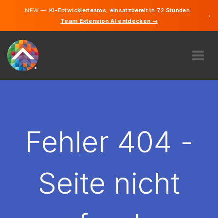
NEW —
KI-Entwicklerteams, einsatzbereit in 72 Stunden.
×
Team Extension AI entdecken →
Deutsch
Englisch
ÜBER UNS
EXPERTISE
WIE FUNKTIONIERT ES?
KARRIERE
Fehler 404 -
FINDEN
LIECHTENSTEIN
Seite nicht
DE
STARTEN SIE JETZT