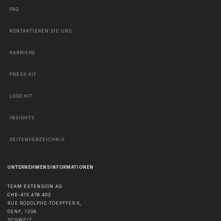
FAQ
KONTAKTIEREN SIE UNS
KARRIERE
PRESS KIT
LOGO KIT
INSIGHTS
SEITENVERZEICHNIS
UNTERNEHMENSINFORMATIONEN
TEAM EXTENSION AG
CHE-415.476.402
RUE RODOLPHE-TOEPFFER 8,
GENF
,
1206
SCHWEIZ