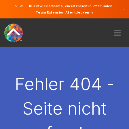
NEW —
KI-Entwicklerteams, einsatzbereit in 72 Stunden.
×
Team Extension AI entdecken →
Deutsch
Englisch
ÜBER UNS
EXPERTISE
WIE FUNKTIONIERT ES?
KARRIERE
Fehler 404 -
FINDEN
LIECHTENSTEIN
Seite nicht
DE
STARTEN SIE JETZT