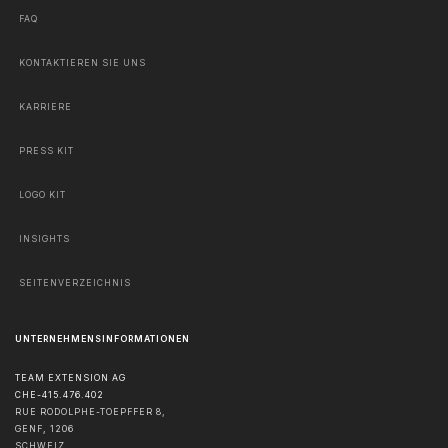
FAQ
KONTAKTIEREN SIE UNS
KARRIERE
PRESS KIT
LOGO KIT
INSIGHTS
SEITENVERZEICHNIS
UNTERNEHMENSINFORMATIONEN
TEAM EXTENSION AG
CHE-415.476.402
RUE RODOLPHE-TOEPFFER 8,
GENF
,
1206
SCHWEIZ