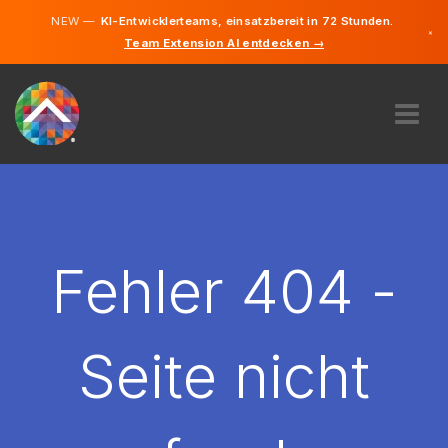
NEW —
KI-Entwicklerteams, einsatzbereit in 72 Stunden.
×
Team Extension AI entdecken →
Deutsch
Englisch
ÜBER UNS
EXPERTISE
WIE FUNKTIONIERT ES?
KARRIERE
Fehler 404 -
FINDEN
LIECHTENSTEIN
Seite nicht
DE
STARTEN SIE JETZT