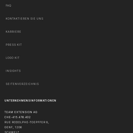
FAQ
KONTAKTIEREN SIE UNS
KARRIERE
PRESS KIT
LOGO KIT
INSIGHTS
SEITENVERZEICHNIS
UNTERNEHMENSINFORMATIONEN
TEAM EXTENSION AG
CHE-415.476.402
RUE RODOLPHE-TOEPFFER 8,
GENF
,
1206
SCHWEIZ