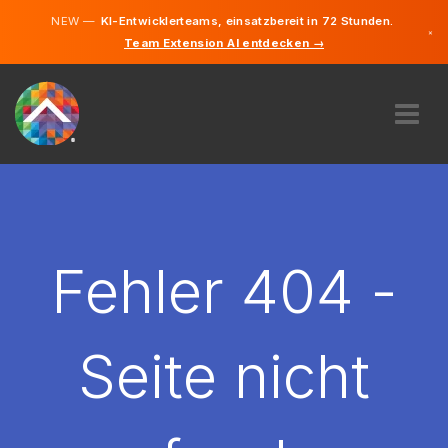
NEW —
KI-Entwicklerteams, einsatzbereit in 72 Stunden.
×
Team Extension AI entdecken →
Deutsch
Englisch
ÜBER UNS
EXPERTISE
WIE FUNKTIONIERT ES?
KARRIERE
Fehler 404 -
FINDEN
LIECHTENSTEIN
Seite nicht
DE
STARTEN SIE JETZT