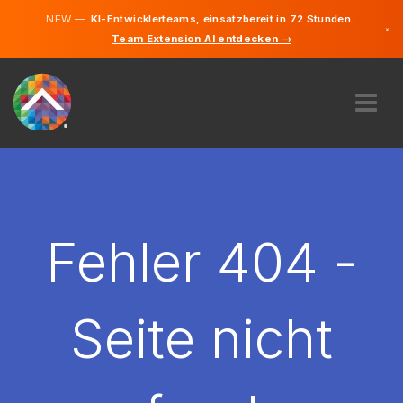
NEW —
KI-Entwicklerteams, einsatzbereit in 72 Stunden.
×
Team Extension AI entdecken →
Deutsch
Englisch
ÜBER UNS
EXPERTISE
WIE FUNKTIONIERT ES?
KARRIERE
Fehler 404 -
FINDEN
LIECHTENSTEIN
Seite nicht
DE
STARTEN SIE JETZT