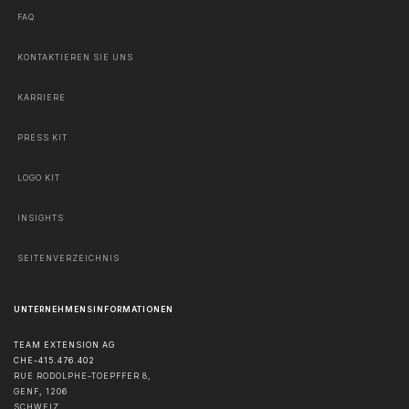
FAQ
KONTAKTIEREN SIE UNS
KARRIERE
PRESS KIT
LOGO KIT
INSIGHTS
SEITENVERZEICHNIS
UNTERNEHMENSINFORMATIONEN
TEAM EXTENSION AG
CHE-415.476.402
RUE RODOLPHE-TOEPFFER 8,
GENF
,
1206
SCHWEIZ