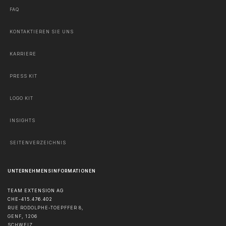
FAQ
KONTAKTIEREN SIE UNS
KARRIERE
PRESS KIT
LOGO KIT
INSIGHTS
SEITENVERZEICHNIS
UNTERNEHMENSINFORMATIONEN
TEAM EXTENSION AG
CHE-415.476.402
RUE RODOLPHE-TOEPFFER 8,
GENF
,
1206
SCHWEIZ