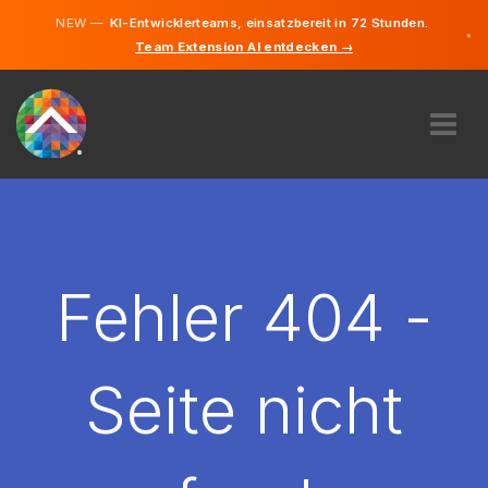
NEW —
KI-Entwicklerteams, einsatzbereit in 72 Stunden.
×
Team Extension AI entdecken →
Deutsch
Englisch
ÜBER UNS
EXPERTISE
WIE FUNKTIONIERT ES?
KARRIERE
Fehler 404 -
FINDEN
LIECHTENSTEIN
Seite nicht
DE
STARTEN SIE JETZT