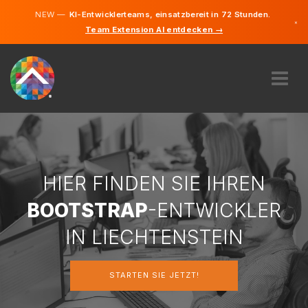
NEW —
KI-Entwicklerteams, einsatzbereit in 72 Stunden.
×
Team Extension AI entdecken →
Deutsch
Englisch
ÜBER UNS
EXPERTISE
WIE FUNKTIONIERT ES?
KARRIERE
HIER FINDEN SIE IHREN
FINDEN
BOOTSTRAP
-ENTWICKLER
LIECHTENSTEIN
IN LIECHTENSTEIN
DE
STARTEN SIE JETZT!
STARTEN SIE JETZT