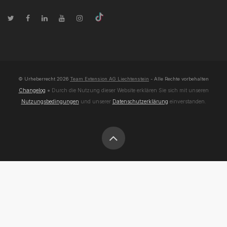
© Urheberrecht
2026
Team Extension AG Liechtenstein
- Alle Rechte vorbehalten
Changelog
● Durch die Nutzung dieser Website erklären Sie sich mit unseren
Nutzungsbedingungen
und unserer
Datenschutzerklärung
einverstanden.