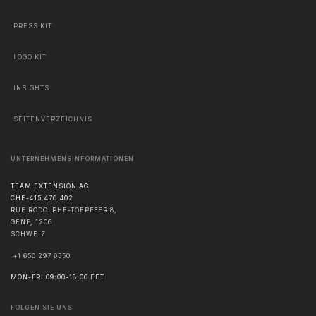
PRESS KIT
LOGO KIT
INSIGHTS
SEITENVERZEICHNIS
UNTERNEHMENSINFORMATIONEN
TEAM EXTENSION AG
CHE-415.476.402
RUE RODOLPHE-TOEPFFER 8,
GENF
,
1206
SCHWEIZ
+1 650 297 6550
MON-FRI 09:00-18:00 EET
FOLGEN SIE UNS