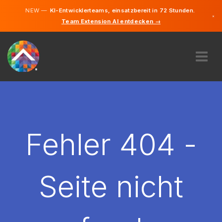
NEW —
KI-Entwicklerteams, einsatzbereit in 72 Stunden.
×
Team Extension AI entdecken →
Deutsch
Englisch
ÜBER UNS
EXPERTISE
WIE FUNKTIONIERT ES?
KARRIERE
Fehler 404 -
FINDEN
LIECHTENSTEIN
Seite nicht
DE
STARTEN SIE JETZT