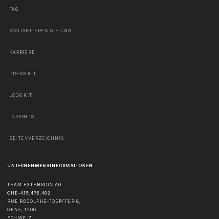
FAQ
KONTAKTIEREN SIE UNS
KARRIERE
PRESS KIT
LOGO KIT
INSIGHTS
SEITENVERZEICHNIS
UNTERNEHMENSINFORMATIONEN
TEAM EXTENSION AG
CHE-415.476.402
RUE RODOLPHE-TOEPFFER 8,
GENF
,
1206
SCHWEIZ