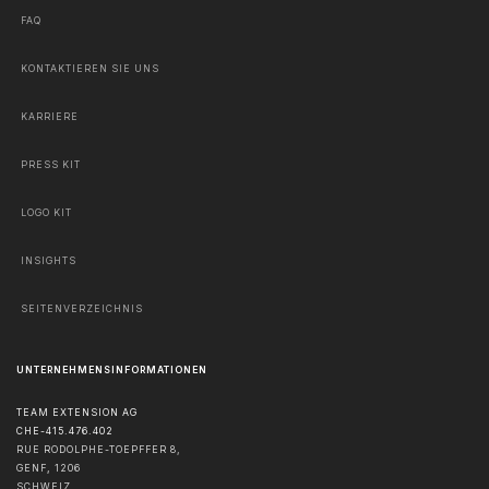
FAQ
KONTAKTIEREN SIE UNS
KARRIERE
PRESS KIT
LOGO KIT
INSIGHTS
SEITENVERZEICHNIS
UNTERNEHMENSINFORMATIONEN
TEAM EXTENSION AG
CHE-415.476.402
RUE RODOLPHE-TOEPFFER 8,
GENF
,
1206
SCHWEIZ