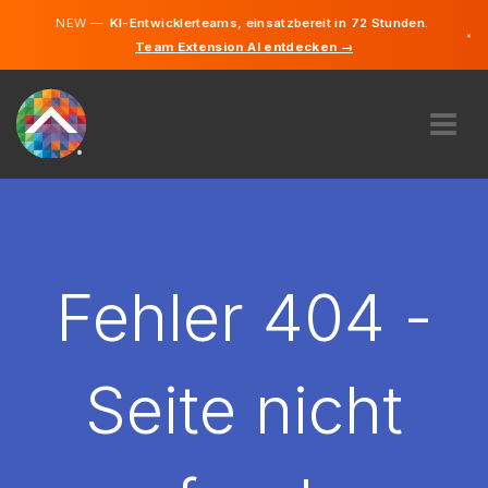
NEW —
KI-Entwicklerteams, einsatzbereit in 72 Stunden.
×
Team Extension AI entdecken →
Deutsch
Englisch
ÜBER UNS
EXPERTISE
WIE FUNKTIONIERT ES?
KARRIERE
Fehler 404 -
FINDEN
LIECHTENSTEIN
Seite nicht
DE
STARTEN SIE JETZT