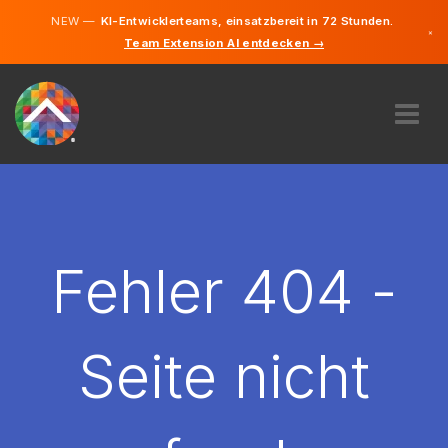
NEW —
KI-Entwicklerteams, einsatzbereit in 72 Stunden.
×
Team Extension AI entdecken →
Deutsch
Englisch
ÜBER UNS
EXPERTISE
WIE FUNKTIONIERT ES?
KARRIERE
Fehler 404 -
FINDEN
LIECHTENSTEIN
Seite nicht
DE
STARTEN SIE JETZT