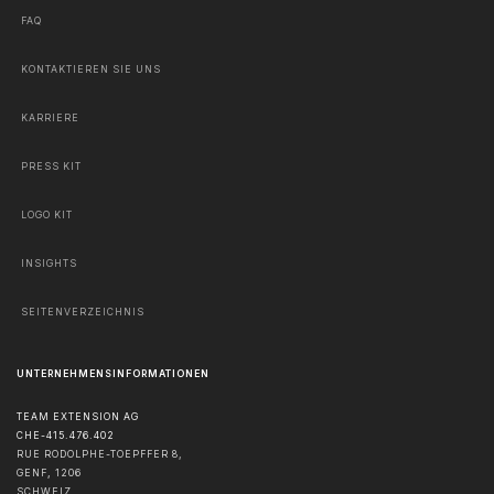
FAQ
KONTAKTIEREN SIE UNS
KARRIERE
PRESS KIT
LOGO KIT
INSIGHTS
SEITENVERZEICHNIS
UNTERNEHMENSINFORMATIONEN
TEAM EXTENSION AG
CHE-415.476.402
RUE RODOLPHE-TOEPFFER 8,
GENF
,
1206
SCHWEIZ