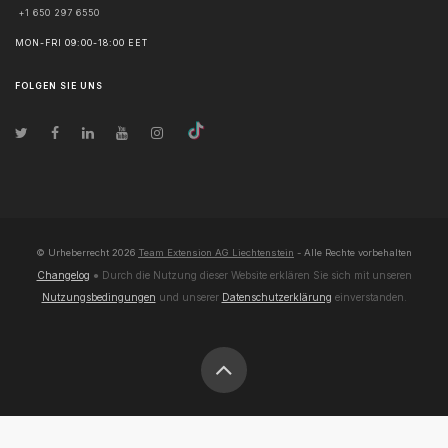
+1 650 297 6550
MON-FRI 09:00-18:00 EET
FOLGEN SIE UNS
© Urheberrecht
2026
Team Extension AG Liechtenstein
- Alle Rechte vorbehalten
Changelog
● Durch die Nutzung dieser Website erklären Sie sich mit unseren
Nutzungsbedingungen
und unserer
Datenschutzerklärung
einverstanden.