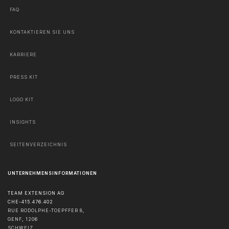
FAQ
KONTAKTIEREN SIE UNS
KARRIERE
PRESS KIT
LOGO KIT
INSIGHTS
SEITENVERZEICHNIS
UNTERNEHMENSINFORMATIONEN
TEAM EXTENSION AG
CHE-415.476.402
RUE RODOLPHE-TOEPFFER 8,
GENF
,
1206
SCHWEIZ