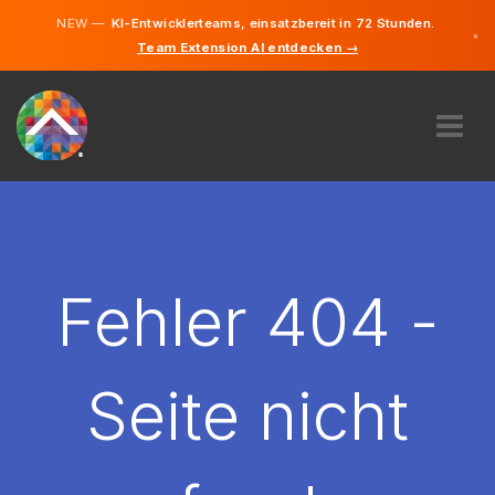
NEW —
KI-Entwicklerteams, einsatzbereit in 72 Stunden.
×
Team Extension AI entdecken →
Deutsch
Englisch
ÜBER UNS
EXPERTISE
WIE FUNKTIONIERT ES?
KARRIERE
Fehler 404 -
FINDEN
LIECHTENSTEIN
Seite nicht
DE
STARTEN SIE JETZT