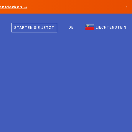
 entdecken →
×
Deutsch
Kanada
Englisch
DE
LIECHTENSTEIN
STARTEN SIE JETZT
Deutschland
Liechtenstein
Norwegen
Japan
Bulgarien
Kroatien
Litauen
Montenegro