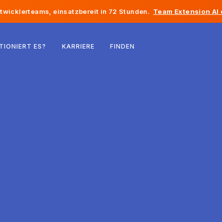
twicklerteams, einsatzbereit in 72 Stunden.
Team Extension AI
Belgien
TIONIERT ES?
KARRIERE
FINDEN
Frankreich
Irland
Niederlande
Schweiz
Vereinigte Staaten
Bosnien und Herzegowina
Estland
Lettland
Republik Moldau