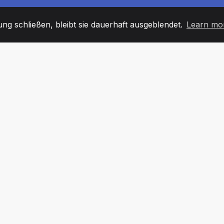
g schließen, bleibt sie dauerhaft ausgeblendet.
Learn mo
60
+36
7
TARBEITER
COUNTRIES
BÜRO