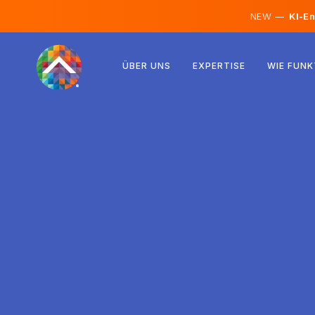
NEW —
KI-En
Österreich
ÜBER UNS
EXPERTISE
WIE FUNK
Finnland
Island
Luxemburg
Schweden
Vereinigtes Königreich
Albanien
Tschechien
Ungarn
Nordmazedonien