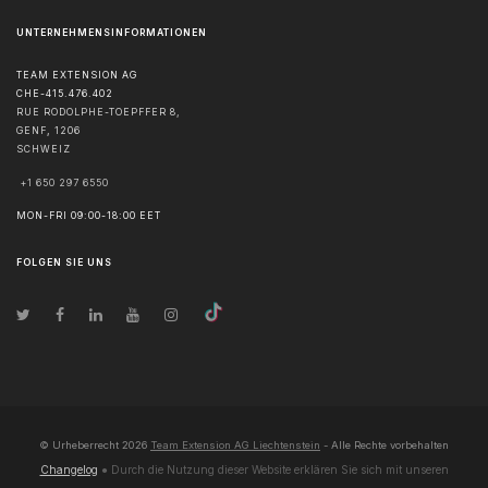
UNTERNEHMENSINFORMATIONEN
TEAM EXTENSION AG
CHE-415.476.402
RUE RODOLPHE-TOEPFFER 8,
GENF
,
1206
SCHWEIZ
+1 650 297 6550
MON-FRI 09:00-18:00 EET
FOLGEN SIE UNS
© Urheberrecht
2026
Team Extension AG Liechtenstein
- Alle Rechte vorbehalten
Changelog
● Durch die Nutzung dieser Website erklären Sie sich mit unseren