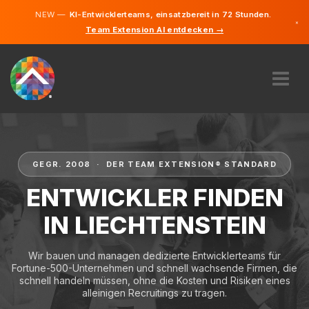
NEW —
KI-Entwicklerteams, einsatzbereit in 72 Stunden.
×
Team Extension AI entdecken →
Deutsch
Englisch
ÜBER UNS
EXPERTISE
WIE FUNKTIONIERT ES?
GEGR. 2008 · DER TEAM EXTENSION® STANDARD
KARRIERE
ENTWICKLER FINDEN
FINDEN
IN LIECHTENSTEIN
LIECHTENSTEIN
Wir bauen und managen dedizierte Entwicklerteams für
DE
Fortune-500-Unternehmen und schnell wachsende Firmen, die
schnell handeln müssen, ohne die Kosten und Risiken eines
STARTEN SIE JETZT
alleinigen Recruitings zu tragen.