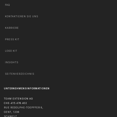
FAQ
KONTAKTIEREN SIE UNS
KARRIERE
PRESS KIT
LOGO KIT
INSIGHTS
SEITENVERZEICHNIS
UNTERNEHMENSINFORMATIONEN
TEAM EXTENSION AG
CHE-415.476.402
RUE RODOLPHE-TOEPFFER 8,
GENF
,
1206
SCHWEIZ