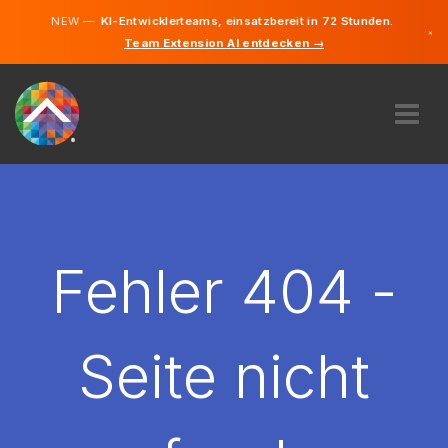
NEW —
KI-Entwicklerteams, einsatzbereit in 72 Stunden.
×
Team Extension AI entdecken →
Deutsch
Englisch
ÜBER UNS
EXPERTISE
WIE FUNKTIONIERT ES?
KARRIERE
Fehler 404 -
FINDEN
LIECHTENSTEIN
Seite nicht
DE
STARTEN SIE JETZT