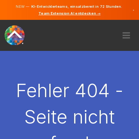
NEW —
KI-Entwicklerteams, einsatzbereit in 72 Stunden.
×
Team Extension AI entdecken →
Deutsch
Englisch
ÜBER UNS
EXPERTISE
WIE FUNKTIONIERT ES?
KARRIERE
Fehler 404 -
FINDEN
LIECHTENSTEIN
Seite nicht
DE
STARTEN SIE JETZT