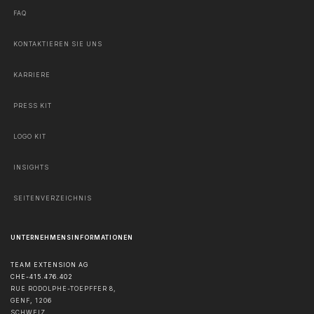
FAQ
KONTAKTIEREN SIE UNS
KARRIERE
PRESS KIT
LOGO KIT
INSIGHTS
SEITENVERZEICHNIS
UNTERNEHMENSINFORMATIONEN
TEAM EXTENSION AG
CHE-415.476.402
RUE RODOLPHE-TOEPFFER 8,
GENF
,
1206
SCHWEIZ