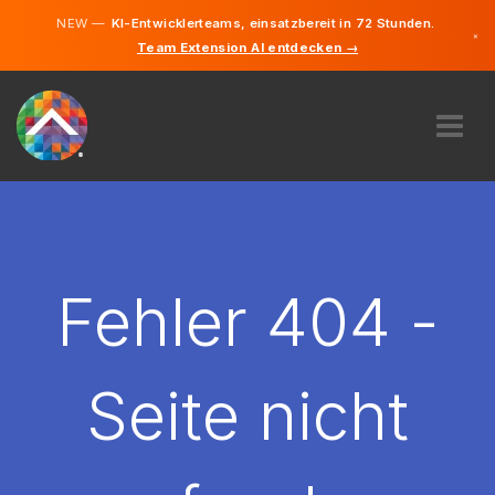
NEW —
KI-Entwicklerteams, einsatzbereit in 72 Stunden.
×
Team Extension AI entdecken →
Deutsch
Englisch
ÜBER UNS
EXPERTISE
WIE FUNKTIONIERT ES?
KARRIERE
Fehler 404 -
FINDEN
LIECHTENSTEIN
Seite nicht
DE
STARTEN SIE JETZT