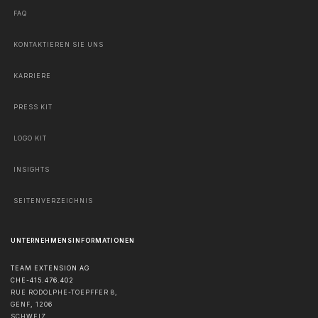
FAQ
KONTAKTIEREN SIE UNS
KARRIERE
PRESS KIT
LOGO KIT
INSIGHTS
SEITENVERZEICHNIS
UNTERNEHMENSINFORMATIONEN
TEAM EXTENSION AG
CHE-415.476.402
RUE RODOLPHE-TOEPFFER 8,
GENF
,
1206
SCHWEIZ