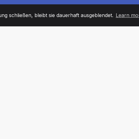
g schließen, bleibt sie dauerhaft ausgeblendet.
Learn mo
60
+36
7
TARBEITER
COUNTRIES
BÜRO