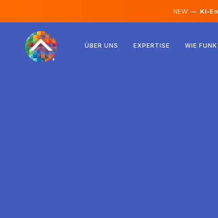
NEW —
KI-En
Österreich
ÜBER UNS
EXPERTISE
WIE FUNK
Finnland
Island
Luxemburg
Schweden
Vereinigtes Königreich
Albanien
Tschechien
Ungarn
Nordmazedonien