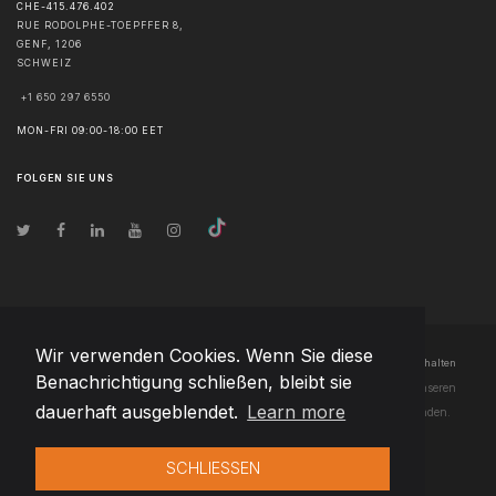
CHE-415.476.402
RUE RODOLPHE-TOEPFFER 8,
GENF
,
1206
SCHWEIZ
+1 650 297 6550
MON-FRI 09:00-18:00 EET
FOLGEN SIE UNS
Wir verwenden Cookies. Wenn Sie diese
© Urheberrecht
2026
Team Extension AG Liechtenstein
- Alle Rechte vorbehalten
Benachrichtigung schließen, bleibt sie
Changelog
● Durch die Nutzung dieser Website erklären Sie sich mit unseren
dauerhaft ausgeblendet.
Learn more
Nutzungsbedingungen
und unserer
Datenschutzerklärung
einverstanden.
SCHLIESSEN