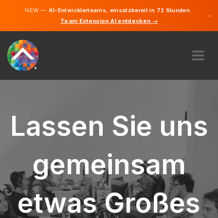
NEW —
KI-Entwicklerteams, einsatzbereit in 72 Stunden.
×
Team Extension AI entdecken →
Deutsch
Englisch
ÜBER UNS
EXPERTISE
WIE FUNKTIONIERT ES?
Lassen Sie uns
KARRIERE
FINDEN
gemeinsam
LIECHTENSTEIN
DE
etwas Großes
STARTEN SIE JETZT