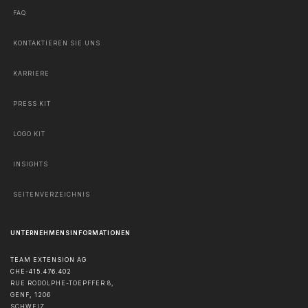
FAQ
KONTAKTIEREN SIE UNS
KARRIERE
PRESS KIT
LOGO KIT
INSIGHTS
SEITENVERZEICHNIS
UNTERNEHMENSINFORMATIONEN
TEAM EXTENSION AG
CHE-415.476.402
RUE RODOLPHE-TOEPFFER 8,
GENF
,
1206
SCHWEIZ