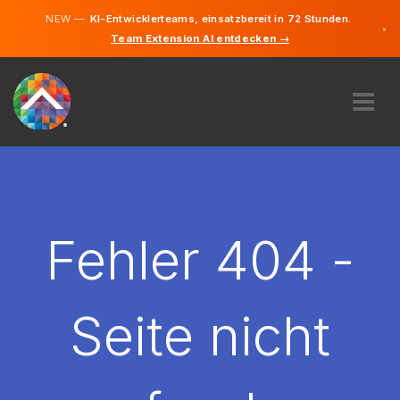
NEW —
KI-Entwicklerteams, einsatzbereit in 72 Stunden.
×
Team Extension AI entdecken →
Deutsch
Englisch
ÜBER UNS
EXPERTISE
WIE FUNKTIONIERT ES?
KARRIERE
Fehler 404 -
FINDEN
LIECHTENSTEIN
Seite nicht
DE
STARTEN SIE JETZT