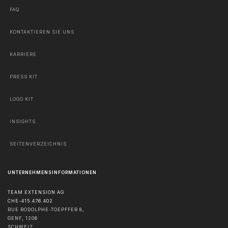
FAQ
KONTAKTIEREN SIE UNS
KARRIERE
PRESS KIT
LOGO KIT
INSIGHTS
SEITENVERZEICHNIS
UNTERNEHMENSINFORMATIONEN
TEAM EXTENSION AG
CHE-415.476.402
RUE RODOLPHE-TOEPFFER 8,
GENF
,
1206
SCHWEIZ