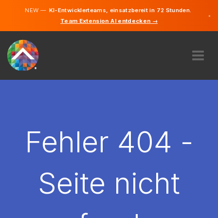
NEW —
KI-Entwicklerteams, einsatzbereit in 72 Stunden.
×
Team Extension AI entdecken →
Deutsch
Englisch
ÜBER UNS
EXPERTISE
WIE FUNKTIONIERT ES?
KARRIERE
Fehler 404 -
FINDEN
LIECHTENSTEIN
Seite nicht
DE
STARTEN SIE JETZT