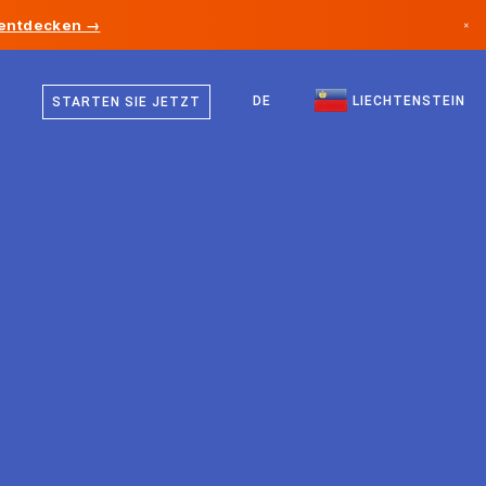
 entdecken →
×
Deutsch
Kanada
Englisch
DE
LIECHTENSTEIN
STARTEN SIE JETZT
Deutschland
Liechtenstein
Norwegen
Japan
Bulgarien
Kroatien
Litauen
Montenegro