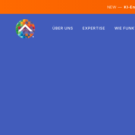
NEW —
KI-En
Österreich
ÜBER UNS
EXPERTISE
WIE FUNK
Finnland
Island
Luxemburg
Schweden
Vereinigtes Königreich
Albanien
Tschechien
Ungarn
Nordmazedonien