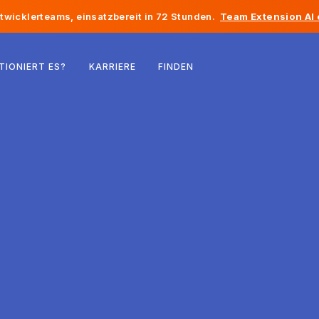
twicklerteams, einsatzbereit in 72 Stunden.
Team Extension AI
Belgien
TIONIERT ES?
KARRIERE
FINDEN
Frankreich
Irland
Niederlande
Schweiz
Vereinigte Staaten
Bosnien und Herzegowina
Estland
Lettland
Republik Moldau