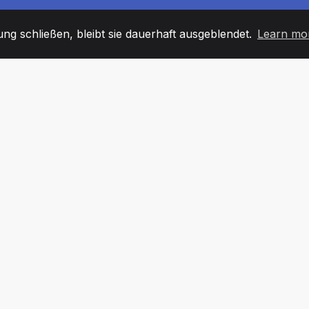
g schließen, bleibt sie dauerhaft ausgeblendet.
Learn mo
60
+36
7
TARBEITER
COUNTRIES
BÜRO