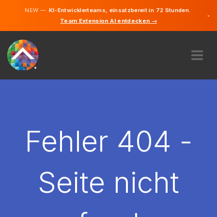
NEW —
KI-Entwicklerteams, einsatzbereit in 72 Stunden.
×
Team Extension AI entdecken →
Deutsch
Englisch
ÜBER UNS
EXPERTISE
WIE FUNKTIONIERT ES?
KARRIERE
Fehler 404 -
FINDEN
LIECHTENSTEIN
Seite nicht
DE
STARTEN SIE JETZT