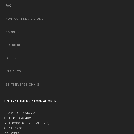
FAQ
KONTAKTIEREN SIE UNS
KARRIERE
PRESS KIT
LOGO KIT
INSIGHTS
SEITENVERZEICHNIS
UNTERNEHMENSINFORMATIONEN
TEAM EXTENSION AG
CHE-415.476.402
RUE RODOLPHE-TOEPFFER 8,
GENF
,
1206
SCHWEIZ